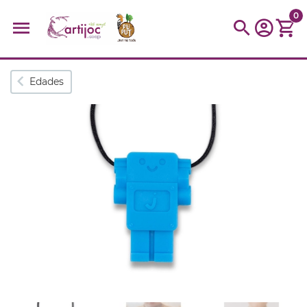
0
Búsquedas populares
Edades
muñeca
Parchís
Moulin
montessori
peonza
kit
kidynight
Puzzle
Botella
Panera