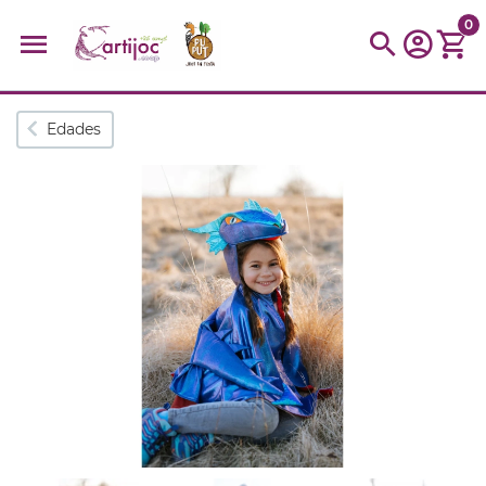
0
Búsquedas populares
Edades
muñeca
Parchís
Moulin
montessori
peonza
kit
kidynight
Puzzle
Botella
Panera