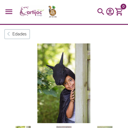
0
Búsquedas populares
Edades
muñeca
Parchís
Moulin
montessori
peonza
kit
kidynight
Puzzle
Botella
Panera