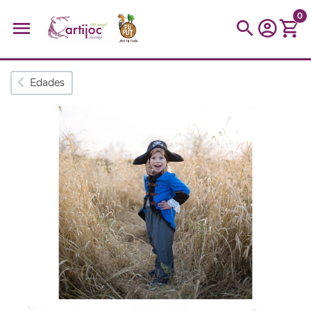
0
Búsquedas populares
Edades
muñeca
Parchís
Moulin
montessori
peonza
kit
kidynight
Puzzle
Botella
Panera