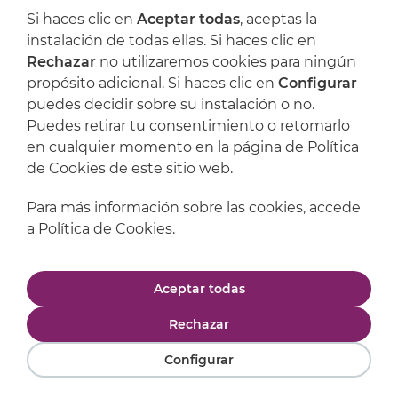
Si haces clic en
Aceptar todas
, aceptas la
Artijoc
instalación de todas ellas. Si haces clic en
Rechazar
no utilizaremos cookies para ningún
Soporte
propósito adicional. Si haces clic en
Configurar
puedes decidir sobre su instalación o no.
Puedes retirar tu consentimiento o retomarlo
en cualquier momento en la página de Política
de Cookies de este sitio web.
Para más información sobre las cookies, accede
a
Política de Cookies
.
Aviso legal
Política de privacidad
Aceptar todas
Política de cookies
Condiciones de compra
Rechazar
Configurar
Powered by
Comertis