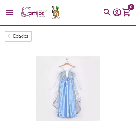
0
Búsquedas populares
Edades
muñeca
Parchís
Moulin
montessori
peonza
kit
kidynight
Puzzle
Botella
Panera