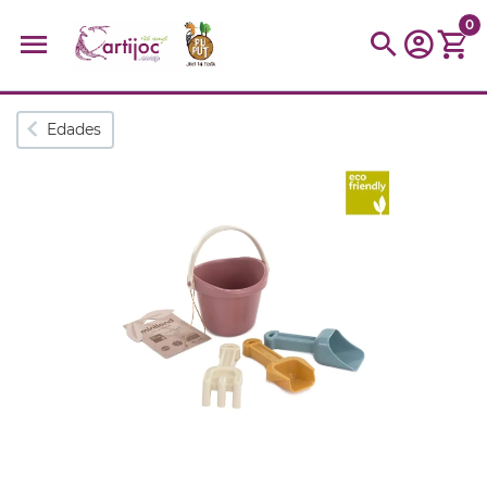
0
Búsquedas populares
Edades
muñeca
Parchís
Moulin
montessori
peonza
kit
kidynight
Puzzle
Botella
Panera