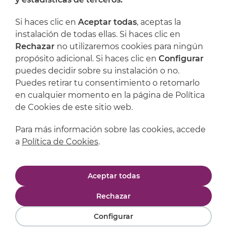
Dónde encontrarnos
Si haces clic en
Aceptar todas
, aceptas la
Artijoc
instalación de todas ellas. Si haces clic en
Rechazar
no utilizaremos cookies para ningún
Soporte
propósito adicional. Si haces clic en
Configurar
puedes decidir sobre su instalación o no.
Puedes retirar tu consentimiento o retomarlo
en cualquier momento en la página de Política
de Cookies de este sitio web.
Para más información sobre las cookies, accede
a
Política de Cookies
.
Aviso legal
Política de privacidad
Aceptar todas
Política de cookies
Condiciones de compra
Rechazar
Configurar
Powered by
Comertis