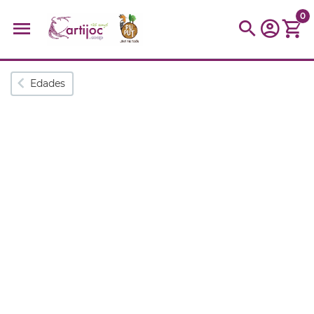
0
Búsquedas populares
Edades
muñeca
Parchís
Moulin
montessori
peonza