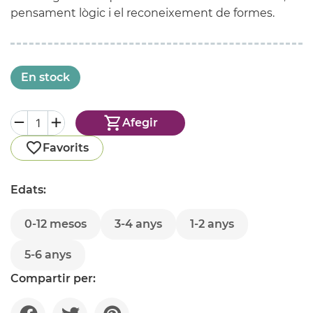
pensament lògic i el reconeixement de formes.
En stock
Afegir
Favorits
Edats:
0-12 mesos
3-4 anys
1-2 anys
5-6 anys
Compartir per: