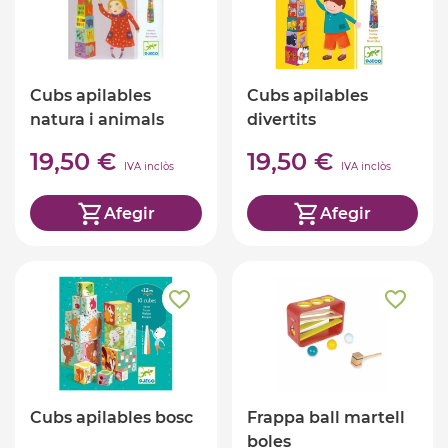
Cubs apilables
Cubs apilables
natura i animals
divertits
19,50 €
19,50 €
IVA inclòs
IVA inclòs
Afegir
Afegir
Cubs apilables bosc
Frappa ball martell
boles