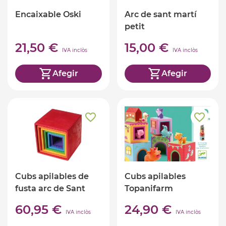
Encaixable Oski
Arc de sant martí
petit
21,50 €
15,00 €
IVA inclòs
IVA inclòs
Afegir
Afegir
Cubs apilables de
Cubs apilables
fusta arc de Sant
Topanifarm
Martí
60,95 €
24,90 €
IVA inclòs
IVA inclòs