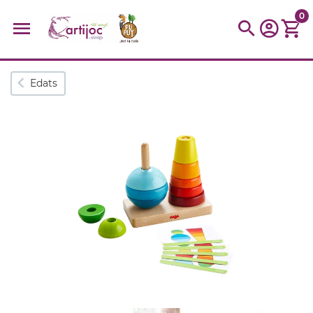
0
Cerques populars
Edats
disfressa
trencaclosques
baldufa
cotxe
camio