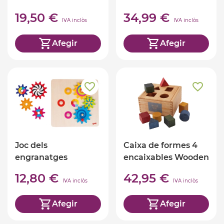
19,50 €
34,99 €
IVA inclòs
IVA inclòs
Afegir
Afegir
Joc dels
Caixa de formes 4
engranatges
encaixables Wooden
Story
12,80 €
42,95 €
IVA inclòs
IVA inclòs
Afegir
Afegir