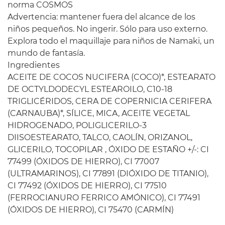
norma COSMOS
Advertencia: mantener fuera del alcance de los
niños pequeños. No ingerir. Sólo para uso externo.
Explora todo el maquillaje para niños de Namaki, un
mundo de fantasía.
Ingredientes
ACEITE DE COCOS NUCIFERA (COCO)*, ESTEARATO
DE OCTYLDODECYL ESTEAROILO, C10-18
TRIGLICÉRIDOS, CERA DE COPERNICIA CERIFERA
(CARNAUBA)*, SÍLICE, MICA, ACEITE VEGETAL
HIDROGENADO, POLIGLICERILO-3
DIISOESTEARATO, TALCO, CAOLÍN, ORIZANOL,
GLICERILO, TOCOPILAR , ÓXIDO DE ESTAÑO +/-: CI
77499 (ÓXIDOS DE HIERRO), CI 77007
(ULTRAMARINOS), CI 77891 (DIÓXIDO DE TITANIO),
CI 77492 (ÓXIDOS DE HIERRO), CI 77510
(FERROCIANURO FERRICO AMÓNICO), CI 77491
(ÓXIDOS DE HIERRO), CI 75470 (CARMÍN)