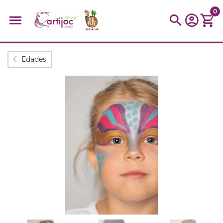
0
Búsquedas populares
Edades
muñeca
Parchís
Moulin
montessori
peonza
kit
kidynight
Puzzle
Botella
Panera