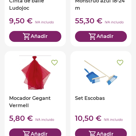
Cinta de baile
Monstruo azul 18-24
Ludojoc
m
9,50 €
55,30 €
IVA incluido
IVA incluido
Añadir
Añadir
Mocador Gegant
Set Escobas
Vermell
5,80 €
10,50 €
IVA incluido
IVA incluido
Añadir
Añadir