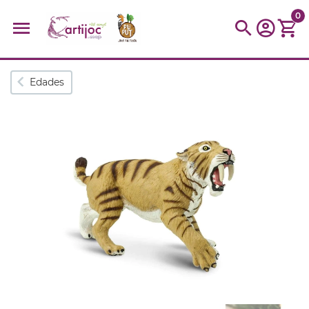
0
Búsquedas populares
Edades
muñeca
Parchís
Moulin
montessori
peonza
kit
kidynight
Puzzle
Botella
Panera