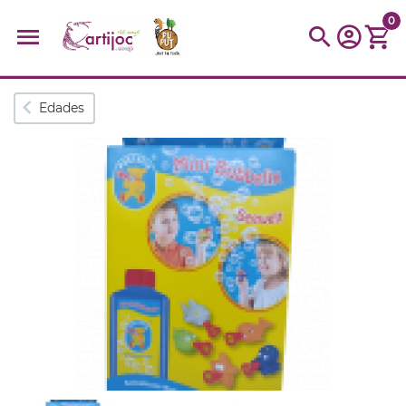
0
Búsquedas populares
Edades
muñeca
Parchís
Moulin
montessori
peonza
kit
kidynight
Puzzle
Botella
Panera