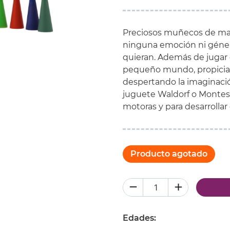
Preciosos muñecos de made
ninguna emoción ni géner
quieran. Además de jugar 
pequeño mundo, propiciand
despertando la imaginació
juguete Waldorf o Montesso
motoras y para desarrollar
Producto agotado
Edades: