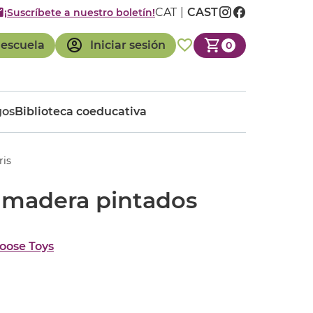
CAT
CAST
¡Suscríbete a nuestro boletín!
 escuela
Iniciar sesión
0
gos
Biblioteca coeducativa
ris
madera pintados
oose Toys