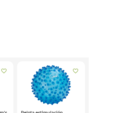
mm's
Pelota estimulación