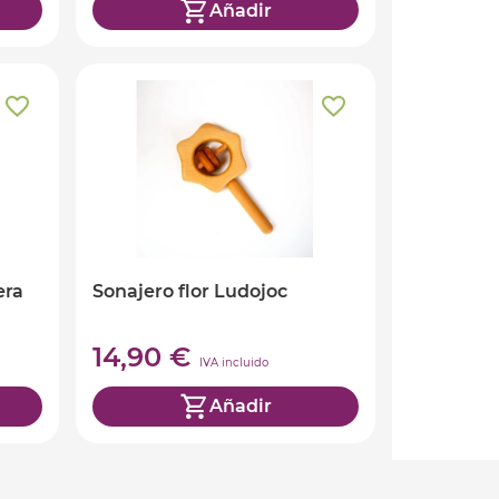
Añadir
era
Sonajero flor Ludojoc
14,90 €
IVA incluido
Añadir