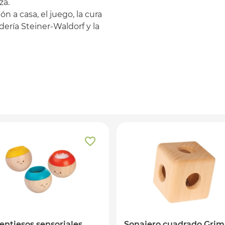
za.
n a casa, el juego, la cura
dería Steiner-Waldorf y la
entiesos sensoriales
Sonajero cuadrado Gri