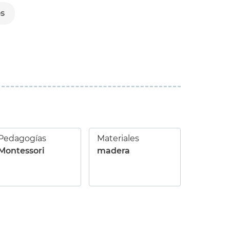
os
Pedagogías
Materiales
Montessori
madera