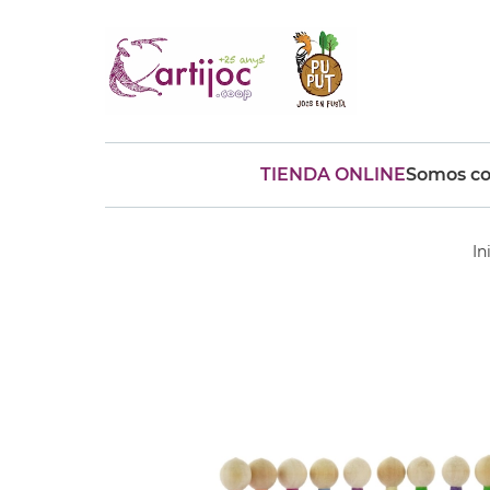
TIENDA ONLINE
Somos co
Búsquedas populares
muñeca
Parchís
Moulin
In
montessori
peonza
kit
kidynight
Puzzle
Botella
Panera