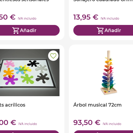
,50 €
13,95 €
IVA incluido
IVA incluido
Añadir
Añadir
ts acrílicos
Árbol musical 72cm
,00 €
93,50 €
IVA incluido
IVA incluido