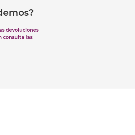
udemos?
las devoluciones
n consulta las