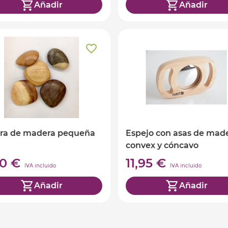
Añadir
Añadir
ra de madera pequeña
Espejo con asas de mad
convex y cóncavo
00 €
11,95 €
IVA incluido
IVA incluido
Añadir
Añadir