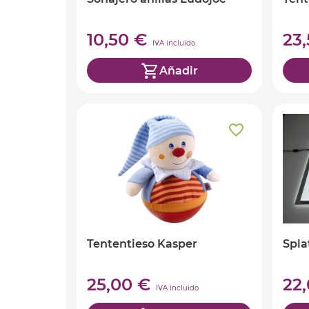
10,50 €
23
IVA incluido
Añadir
Tententieso Kasper
Spla
25,00 €
22
IVA incluido