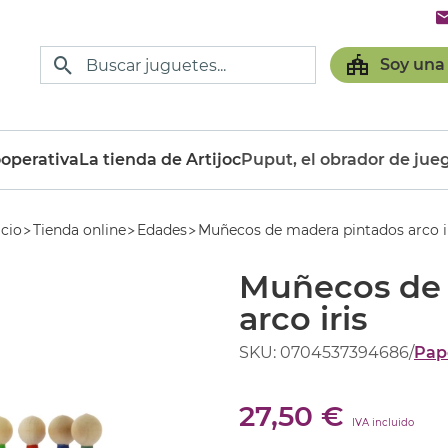
Soy una
operativa
La tienda de Artijoc
Puput, el obrador de jue
icio
Tienda online
Edades
Muñecos de madera pintados arco i
Muñecos de 
arco iris
SKU: 0704537394686
/
Pap
27,50 €
IVA incluido