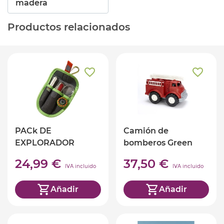
madera
Productos relacionados
PACk DE
Camión de
EXPLORADOR
bomberos Green
HABA
Toys
24,99 €
37,50 €
IVA incluido
IVA incluido
Añadir
Añadir