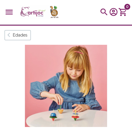
0
Búsquedas populares
Edades
muñeca
Parchís
Moulin
montessori
peonza
kit
kidynight
Puzzle
Botella
Panera