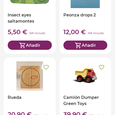
Insect eyes
Peonza drops 2
saltamontes
5,50 €
12,00 €
IVA incluido
IVA incluido
Añadir
Añadir
Rueda
Camión Dumper
Green Toys
20,90 €
39,90 €