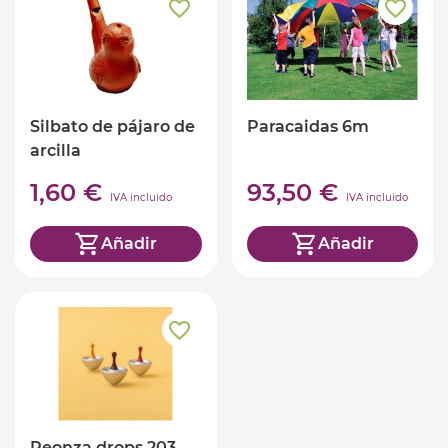
Silbato de pájaro de
Paracaidas 6m
arcilla
1,60 €
93,50 €
IVA incluido
IVA incluido
Añadir
Añadir
Peonza drops 203