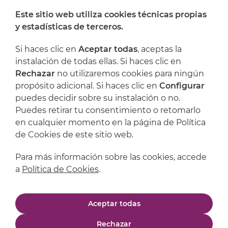
Este sitio web utiliza cookies técnicas propias
y estadísticas de terceros.
Dónde encontrarnos
Si haces clic en
Aceptar todas
, aceptas la
Artijoc
instalación de todas ellas. Si haces clic en
Rechazar
no utilizaremos cookies para ningún
Soporte
propósito adicional. Si haces clic en
Configurar
puedes decidir sobre su instalación o no.
Puedes retirar tu consentimiento o retomarlo
en cualquier momento en la página de Política
de Cookies de este sitio web.
Para más información sobre las cookies, accede
a
Política de Cookies
.
Aviso legal
Política de privacidad
Aceptar todas
Política de cookies
Condiciones de compra
Rechazar