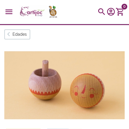
0
Búsquedas populares
Edades
muñeca
Parchís
Moulin
montessori
peonza
kit
kidynight
Puzzle
Botella
Panera