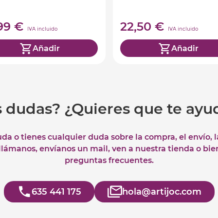
,99 €
22,50 €
IVA incluido
IVA incluido
Añadir
Añadir
s dudas? ¿Quieres que te ay
uda o tienes cualquier duda sobre la compra, el envío, 
 llámanos, envíanos un mail, ven a nuestra tienda o bie
preguntas frecuentes.
635 441 175
hola@artijoc.com