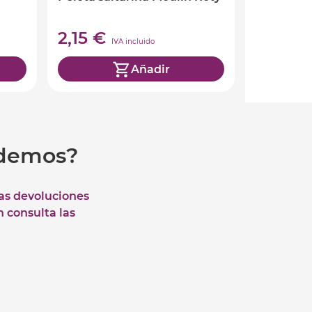
2,15 €
IVA incluido
Añadir
udemos?
las devoluciones
n consulta las