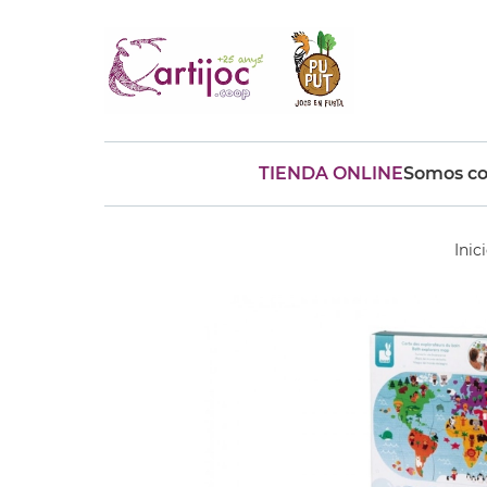
TIENDA ONLINE
Somos co
Búsquedas populares
muñeca
Parchís
Moulin
Inic
montessori
peonza
kit
kidynight
Puzzle
Botella
Panera