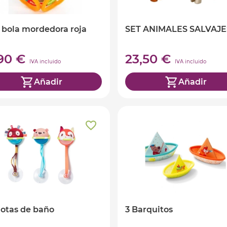
i bola mordedora roja
SET ANIMALES SALVAJE
,90 €
23,50 €
IVA incluido
IVA incluido
Añadir
Añadir
lotas de baño
3 Barquitos