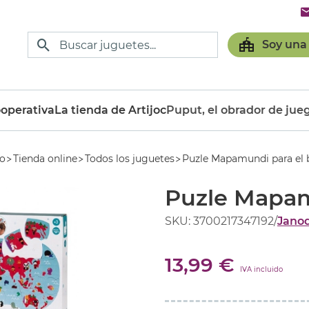
Soy una
operativa
La tienda de Artijoc
Puput, el obrador de jue
io
Tienda online
Todos los juguetes
Puzle Mapamundi para el 
Puzle Mapam
SKU: 3700217347192
/
Jano
13,99 €
IVA incluido