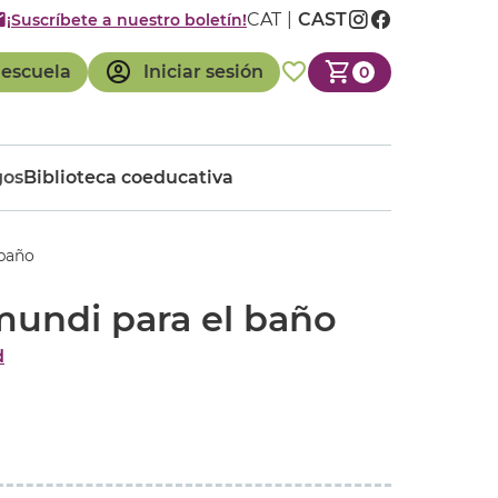
CAT
CAST
¡Suscríbete a nuestro boletín!
 escuela
Iniciar sesión
0
gos
Biblioteca coeducativa
baño
undi para el baño
d