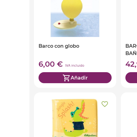
Barco con globo
BAR
BAÑ
6,00 €
42
IVA incluido
Añadir