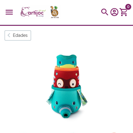
0
Búsquedas populares
Edades
muñeca
Parchís
Moulin
montessori
peonza
kit
kidynight
Puzzle
Botella
Panera