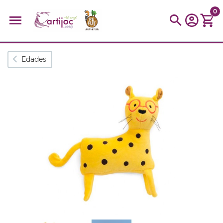
0
Búsquedas populares
Edades
muñeca
Parchís
Moulin
montessori
peonza
kit
kidynight
Puzzle
Botella
Panera