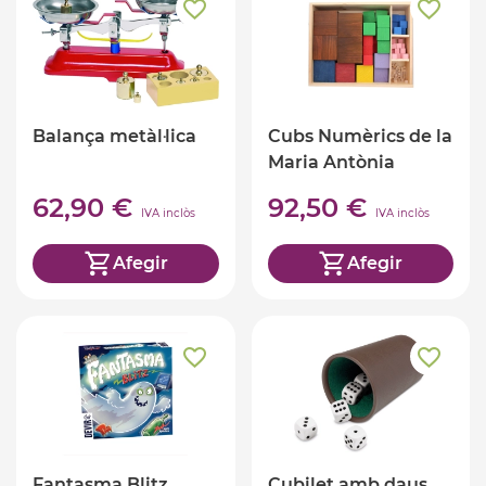
Balança metàl·lica
Cubs Numèrics de la
Maria Antònia
Canals
62,90 €
92,50 €
IVA inclòs
IVA inclòs
Afegir
Afegir
Fantasma Blitz
Cubilet amb daus