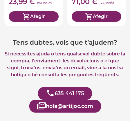
23,99 €
71,00 €
IVA inclòs
IVA inclòs
Afegir
Afegir
Tens dubtes, vols que t’ajudem?
Si necessites ajuda o tens qualsevol dubte sobre la
compra, l’enviament, les devolucions o el que
sigui, truca’ns, envia’ns un email, vine a la nostra
botiga o bé consulta les preguntes freqüents.
635 441 175
hola@artijoc.com