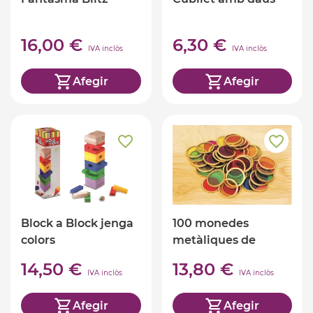
16,00 €
6,30 €
IVA inclòs
IVA inclòs
Afegir
Afegir
Block a Block jenga
100 monedes
colors
metàliques de
colors translúcids
14,50 €
13,80 €
IVA inclòs
IVA inclòs
Afegir
Afegir