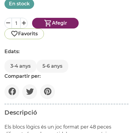
En stock
Afegir
Favorits
Edats:
3-4 anys
5-6 anys
Compartir per:
Descripció
Els blocs lògics és un joc format per 48 peces