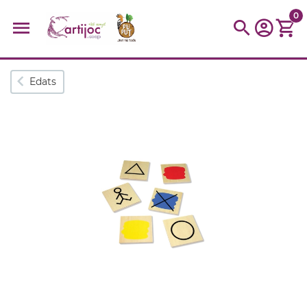
0
Cerques populars
Edats
disfressa
trencaclosques
baldufa
cotxe
camio
parquing
tinkering
kit
Cuina
viatge