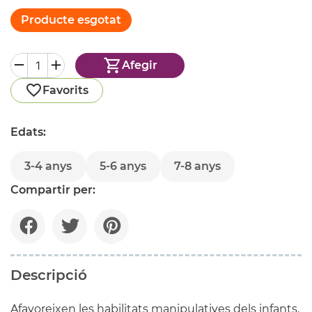
Producte esgotat
Afegir
Favorits
Edats:
3-4 anys
5-6 anys
7-8 anys
Compartir per:
Descripció
Afavoreixen les habilitats manipulatives dels infants.