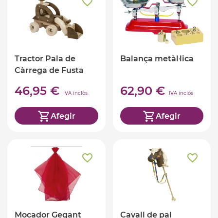
Tractor Pala de
Balança metàl·lica
Càrrega de Fusta
46,95 €
62,90 €
IVA inclòs
IVA inclòs
Afegir
Afegir
Mocador Gegant
Cavall de pal