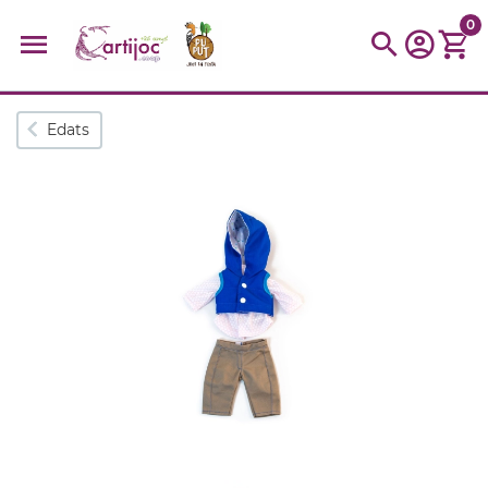
0
Cerques populars
Edats
disfressa
trencaclosques
baldufa
cotxe
camio
parquing
tinkering
kit
Cuina
viatge