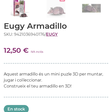
Eugy Armadillo
SKU: 9421036940176
/
EUGY
12,50 €
IVA inclòs
Aquest armadillo és un mini puzle 3D per muntar,
jugar i col·leccionar.
Construeix el teu armadillo en 3D!
En stock