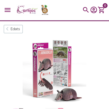
0
Cerques populars
Edats
disfressa
trencaclosques
baldufa
cotxe
camio
parquing
tinkering
kit
Cuina
viatge