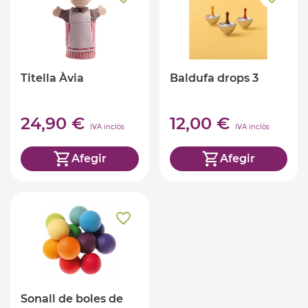
Titella Àvia
Baldufa drops 3
24,90 €
12,00 €
IVA inclòs
IVA inclòs
Afegir
Afegir
Sonall de boles de