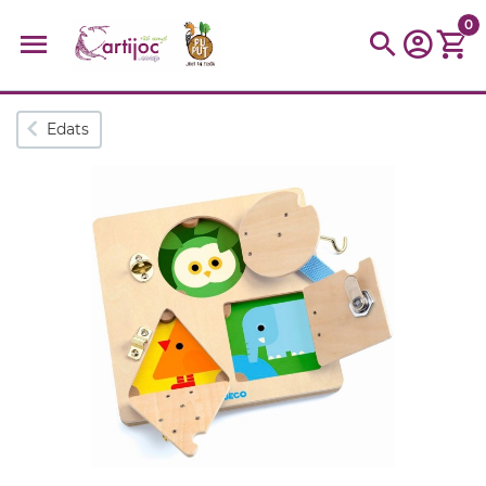
0
Cerques populars
Edats
disfressa
trencaclosques
baldufa
cotxe
camio
parquing
tinkering
kit
Cuina
viatge