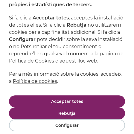
On ens trobem
pròpies i estadístiques de tercers.
Artijoc
Si fa clic a
Acceptar totes
, acceptes la instal·lació
de totes elles. Si fa clic a
Rebutja
no utilitzarem
Suport
cookies per a cap finalitat addicional. Si fa clic a
Configurar
pots decidir sobre la seva instal·lació
o no Pots retirar el teu consentiment o
reprendre’l en qualsevol moment a la pàgina de
Política de Cookies d'aquest lloc web.
Per a més informació sobre la cookies, accedeix
a
Política de cookies
.
Avís legal
Política de privacitat
Acceptar totes
Política de cookies
Condicions de compra
Rebutja
Configurar
Powered by
Comertis