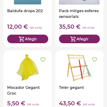
Baldufa drops 202
Pack mitges esferes
sensorials
translúcides
12,00 €
35,50 €
IVA inclòs
IVA inclòs
Afegir
Afegir
Mocador Gegant
Teler gegant
Groc
5,50 €
43,50 €
IVA inclòs
IVA inclòs