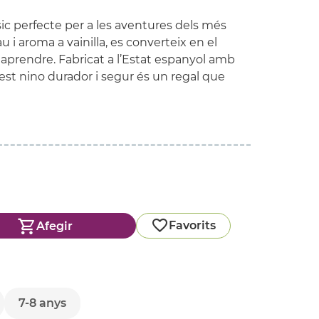
ic perfecte per a les aventures dels més
u i aroma a vainilla, es converteix en el
 aprendre. Fabricat a l’Estat espanyol amb
uest nino durador i segur és un regal que
Favorits
Afegir
7-8 anys