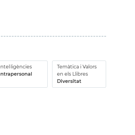
Intel·ligències
Temàtica i Valors
Intrapersonal
en els Llibres
Diversitat