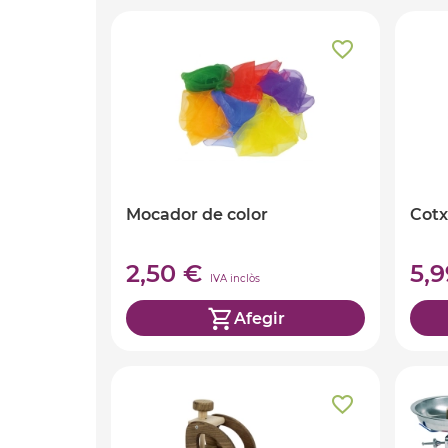
Mocador de color
Cotx
2,50 €
5,
IVA inclòs
Afegir