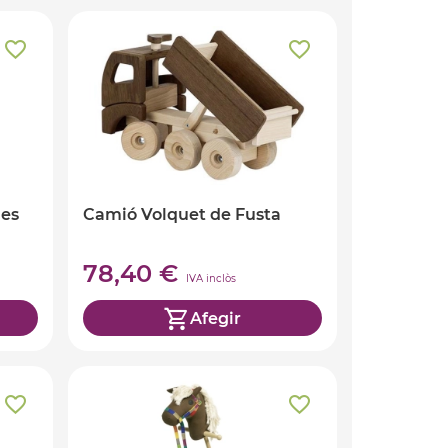
des
Camió Volquet de Fusta
78,40 €
IVA inclòs
Afegir