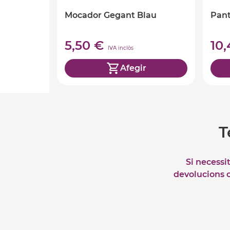
Mocador Gegant Blau
Pant
5,50 €
10
IVA inclòs
Afegir
T
Si necessi
devolucions o 