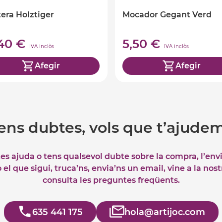
era Holztiger
Mocador Gegant Verd
,40 €
5,50 €
IVA inclòs
IVA inclòs
Afegir
Afegir
ens dubtes, vols que t’ajude
tes ajuda o tens qualsevol dubte sobre la compra, l’env
el que sigui, truca’ns, envia’ns un email, vine a la nos
consulta les preguntes freqüents.
635 441 175
hola@artijoc.com