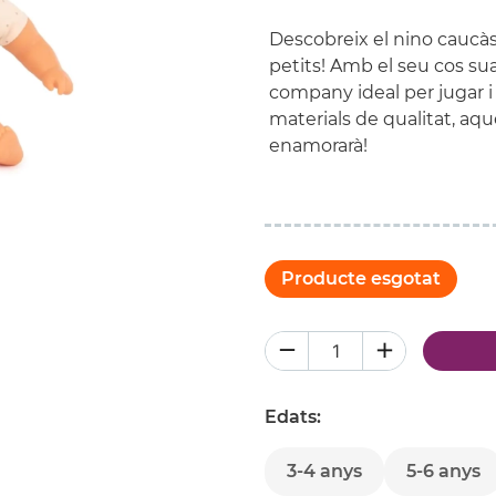
Descobreix el nino caucàs
petits! Amb el seu cos sua
company ideal per jugar i
materials de qualitat, aq
enamorarà!
Producte esgotat
Edats:
3-4 anys
5-6 anys