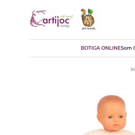
BOTIGA ONLINE
Som C
Cerques populars
disfressa
trencaclosques
In
baldufa
cotxe
camio
parquing
tinkering
kit
Cuina
viatge