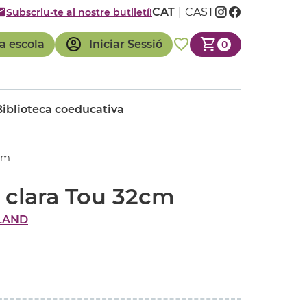
CAT
CAST
Subscriu-te al nostre butlletí!
a escola
Iniciar Sessió
0
Biblioteca coeducativa
cm
 clara Tou 32cm
LAND