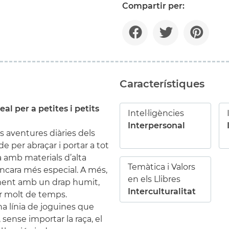
Compartir per:
Característiques
al per a petites i petits
Intel·ligències
Interpersonal
s aventures diàries dels
 per abraçar i portar a tot
a amb materials d’alta
Temàtica i Valors
 encara més especial. A més,
en els Llibres
ilment amb un drap humit,
Interculturalitat
r molt de temps.
na línia de joguines que
, sense importar la raça, el