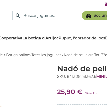
Soc un
ooperativa
La botiga d'Artijoc
Puput, l'obrador de jocs
ici
Botiga online
Totes les joguines
Nadó de pell clara Tou 32
Nadó de pell
SKU: 8413082313623
/
MINI
25,90 €
IVA inclòs