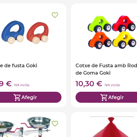
e de fusta Goki
Cotxe de Fusta amb Ro
de Goma Goki
99 €
10,30 €
IVA inclòs
IVA inclòs
Afegir
Afegir