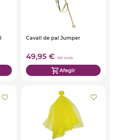
l
Cavall de pal Jumper
49,95 €
IVA inclòs
Afegir