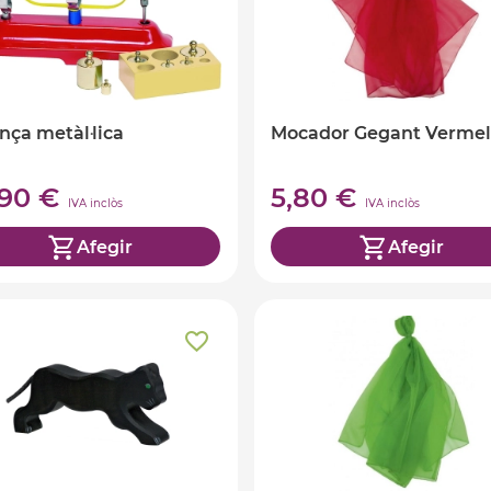
nça metàl·lica
Mocador Gegant Vermel
,90 €
5,80 €
IVA inclòs
IVA inclòs
Afegir
Afegir