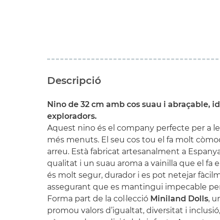
Descripció
Nino de 32 cm amb cos suau i abraçable, ide
exploradors.
Aquest nino és el company perfecte per a le
més menuts. El seu cos tou el fa molt còmode
arreu. Està fabricat artesanalment a Espany
qualitat i un suau aroma a vainilla que el fa
és molt segur, durador i es pot netejar fàc
assegurant que es mantingui impecable pe
Forma part de la col·lecció
Miniland Dolls
, u
promou valors d’igualtat, diversitat i inclusió