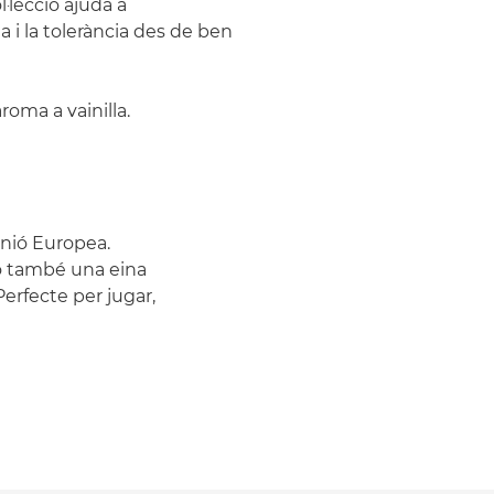
l·lecció ajuda a
 i la tolerància des de ben
roma a vainilla.
 Unió Europea.
ó també una eina
erfecte per jugar,