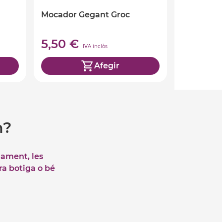
Mocador Gegant Groc
5,50 €
IVA inclòs
Afegir
m?
iament, les
tra botiga o bé