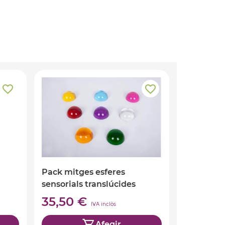
Pack mitges esferes
sensorials translúcides
35,50 €
IVA inclòs
Afegir