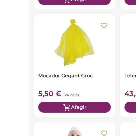
Mocador Gegant Groc
Tele
5,50 €
43
IVA inclòs
Afegir