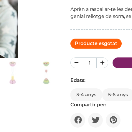
Aprèn a raspallar-te les d
genial rellotge de sorra, se
Producte esgotat
Edats:
3-4 anys
5-6 anys
Compartir per: