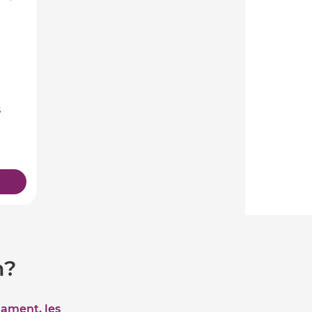
s
m?
iament, les