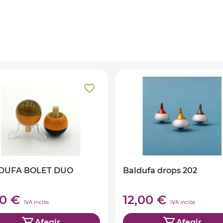
DUFA BOLET DUO
Baldufa drops 202
80 €
12,00 €
IVA inclòs
IVA inclòs
Afegir
Afegir