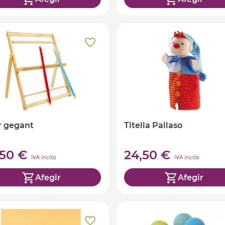
r gegant
Titella Pallaso
,50 €
24,50 €
IVA inclòs
IVA inclòs
Afegir
Afegir