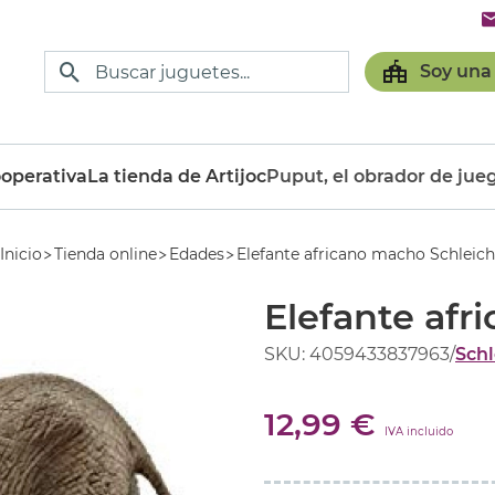
Soy una
operativa
La tienda de Artijoc
Puput, el obrador de jue
Inicio
Tienda online
Edades
Elefante africano macho Schleich
Elefante afr
SKU: 4059433837963
/
Schl
12,99 €
IVA incluido