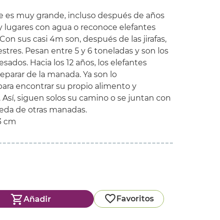
e
es muy grande
,
incluso después
de años
y lugares
con
agua o
reconoce
elefantes
Con sus
casi
4
m
son
,
después de las
jirafas,
estres
.
Pesan
entre 5
y 6
toneladas
y
son los
esados.
Hacia los
12 años,
los elefantes
separar
de la manada
.
Ya
son lo
para
encontrar su
propio
alimento y
.
Así
,
siguen
solos
su camino
o se juntan
con
eda
de otras
manadas
.
3
cm
Favoritos
Añadir