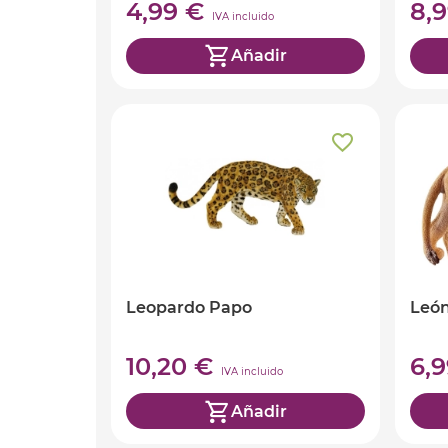
4,99 €
8,
IVA incluido
Añadir
Leopardo Papo
León
10,20 €
6,
IVA incluido
Añadir