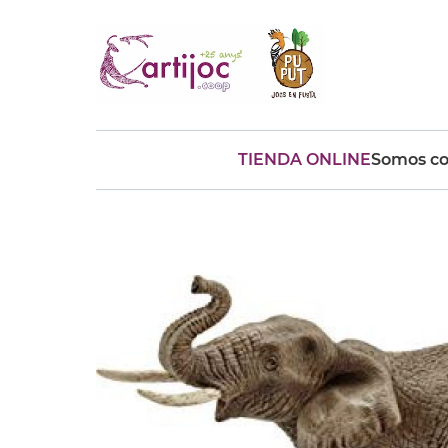
TIENDA ONLINE
Somos co
Búsquedas populares
muñeca
Parchís
Moulin
montessori
peonza
kit
kidynight
Puzzle
Botella
Panera