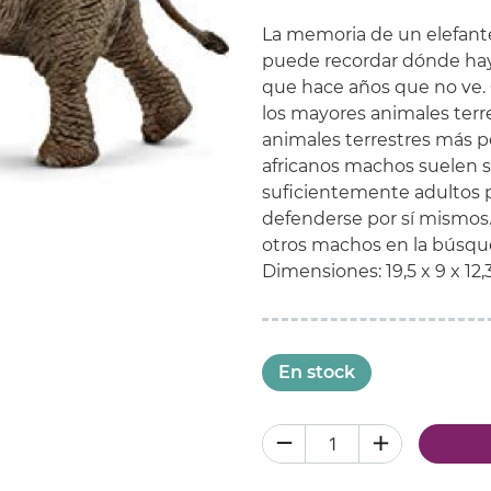
La memoria
de un
elefant
puede
recordar dónde
ha
que
hace años que
no ve
.
los
mayores
animales
terr
animales
terrestres
más p
africanos
machos
suelen
suficientemente
adultos 
defenderse
por sí mismos
otros machos
en la
búsqu
Dimensiones:
19,5
x 9
x
12,
En stock