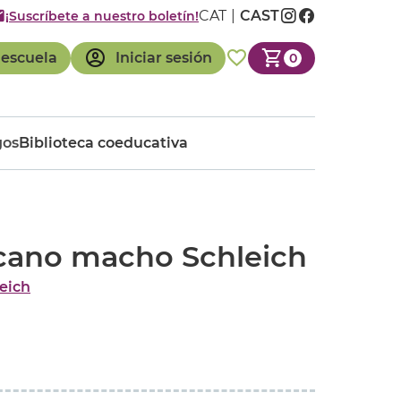
CAT
CAST
¡Suscríbete a nuestro boletín!
 escuela
Iniciar sesión
0
gos
Biblioteca coeducativa
icano macho Schleich
eich