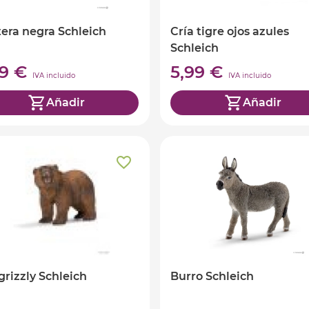
era negra Schleich
Cría tigre ojos azules
Schleich
99 €
5,99 €
IVA incluido
IVA incluido
Añadir
Añadir
grizzly Schleich
Burro Schleich