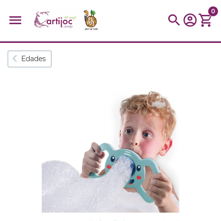
0
Búsquedas populares
Edades
muñeca
Parchís
Moulin
montessori
peonza
kit
kidynight
Puzzle
Botella
Panera